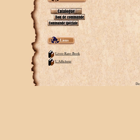
Liens
Livre-Rare-Book
L'Afficheur
De