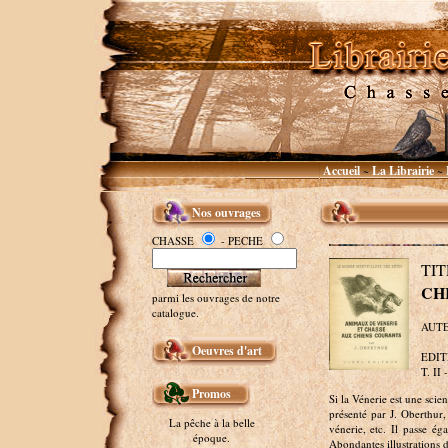
Accueil
La Librairie
~
~
Nos ouvrages
CHASSE
- PECHE
TI
CH
parmi les ouvrages de notre
catalogue.
AUTE
Oeuvres d'art
EDITE
T. II 
Promos
Si la Vénerie est une scien
présenté par J. Oberthur,
La pêche à la belle
vénerie, etc. Il passe ég
époque.
Abondantes illustrations