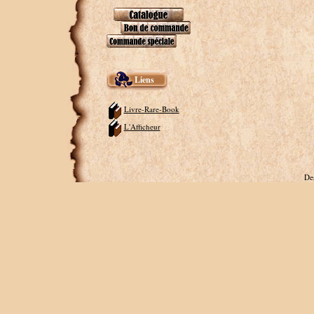
Liens
Livre-Rare-Book
L'Afficheur
De