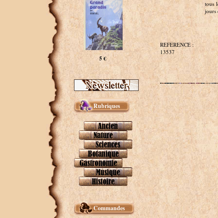
tous 
jours 
REFERENCE :
13537
5 €
Rubriques
Commandes