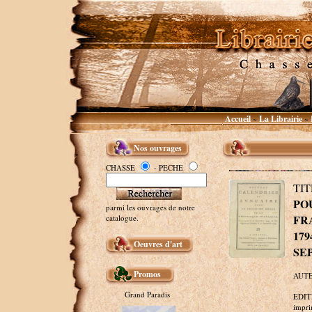
Accueil
La Librairie
~
~
Nos ouvrages
CHASSE
- PECHE
TI
PO
parmi les ouvrages de notre
FR
catalogue.
17
Oeuvres d'art
SE
Promos
AUTEU
Grand Paradis
EDITE
imprim