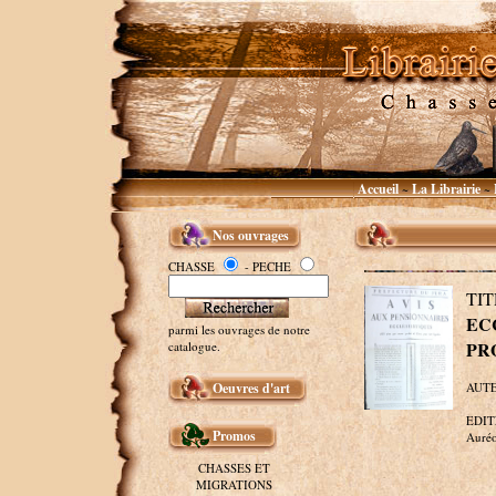
Accueil
La Librairie
~
~
Nos ouvrages
CHASSE
- PECHE
T
EC
parmi les ouvrages de notre
PR
catalogue.
Oeuvres d'art
AUTEU
EDITE
Promos
Auréo
CHASSES ET
MIGRATIONS