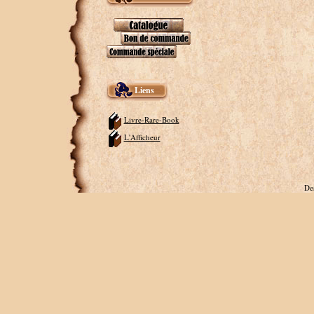
Liens
Livre-Rare-Book
L'Afficheur
De