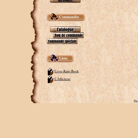
Commandes
Liens
Livre-Rare-Book
L'Afficheur
De