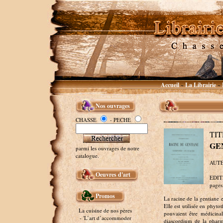
Accueil
La Librairie
~
~
Nos ouvrages
CHASSE
- PECHE
TI
GE
parmi les ouvrages de notre
catalogue.
AUTE
Oeuvres d'art
EDITE
pages
Promos
La racine de la gentiane e
Elle est utilisée en phytot
La cuisine de nos pères
pouvaient être médicina
- 'L’art d’accommoder
diascordium de la pharm