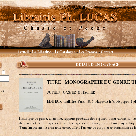
Accueil
La Librairie
Le Catalogue
Les Promos
Contact
~
~
~
~
DETAIL D'UN OUVRAGE
MONOGRAPHIE DU GENRE T
TITRE :
tre
AUTEUR : GASSIES & FISCHER
EDITEUR : Baillière, Paris, 1856. Plaquette in/8, 56 pages, 2 pl
Historique du genre, anatomie, rapports généraux des organes, observations sur les
du genre, étude des espèces et variétés, espèces à exclure, distribution géographique
'Petite limace munie d'un reste de coquille à l'arrière du corps, et se nourrissant de 