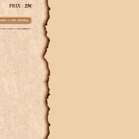
25€
PRIX :
outer à votre selection