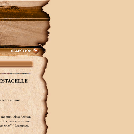
ESTACELLE
anches en noir.
 moeurs, classification
. La testacelle est une
lombrics” ( Larousse).