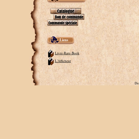
Liens
Livre-Rare-Book
L'Afficheur
De