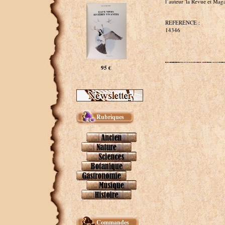
l’auteur 'la Revue et Mag
REFERENCE :
14346
95 €
Rubriques
Commandes