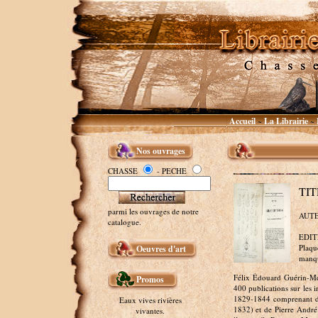
Accueil
La Librairie
~
~
Nos ouvrages
CHASSE
- PECHE
TIT
parmi les ouvrages de notre
AUTE
catalogue.
EDITE
Plaqu
Oeuvres d'art
manque
Félix Édouard Guérin-Mén
Promos
400 publications sur les
1829-1844 comprenant de
Eaux vives rivières
1832) et de Pierre André
vivantes.