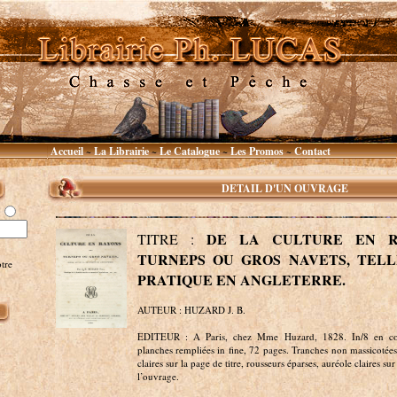
Accueil
La Librairie
Le Catalogue
Les Promos
Contact
~
~
~
~
DETAIL D'UN OUVRAGE
DE LA CULTURE EN R
TITRE :
TURNEPS OU GROS NAVETS, TELL
tre
PRATIQUE EN ANGLETERRE.
AUTEUR : HUZARD J. B.
EDITEUR : A Paris, chez Mme Huzard, 1828. In/8 en couv
planches rempliées in fine, 72 pages. Tranches non massicotées
claires sur la page de titre, rousseurs éparses, auréole claires sur
l’ouvrage.