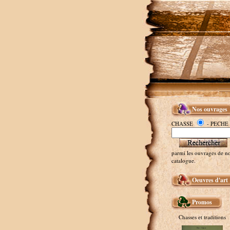
Nos ouvrages
CHASSE
- PECHE
parmi les ouvrages de no
catalogue.
Oeuvres d'art
Promos
Chasses et traditions