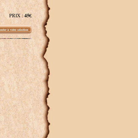
45€
PRIX :
outer à votre selection