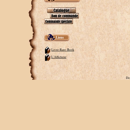
Liens
Livre-Rare-Book
L'Afficheur
De