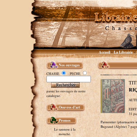
Accueil
La Librairie
~
~
Nos ouvrages
CHASSE
- PECHE
TI
RI
parmi les ouvrages de notre
catalogue.
AUTE
Oeuvres d'art
EDITEU
31 pa
Promos
Parmentier (pharmacien mi
Bugeaud (Algérie) 7 page
Le saumon à la
mouche.