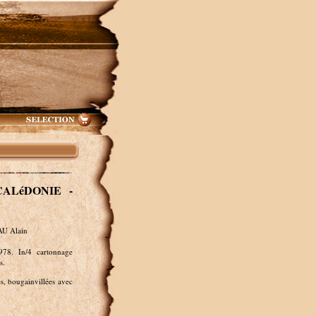
ALéDONIE -
U Alain
978. In/4 cartonnage
s.
es, bougainvillées avec