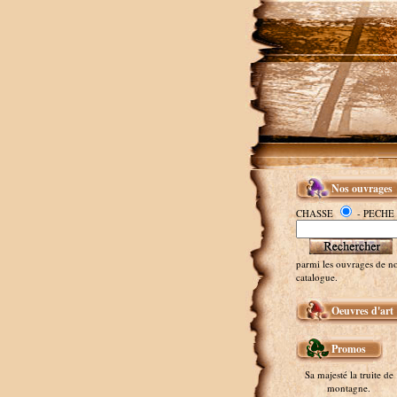
Nos ouvrages
CHASSE
- PECHE
parmi les ouvrages de no
catalogue.
Oeuvres d'art
Promos
Sa majesté la truite de
montagne.