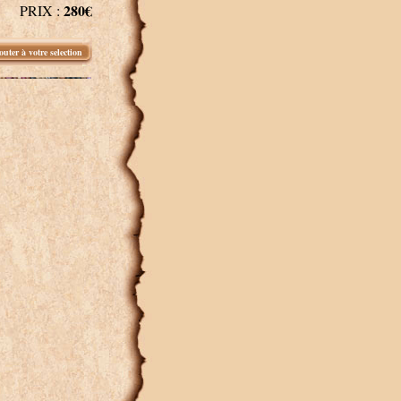
280€
PRIX :
outer à votre selection