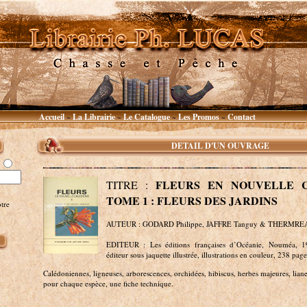
Accueil
La Librairie
Le Catalogue
Les Promos
Contact
~
~
~
~
DETAIL D'UN OUVRAGE
FLEURS EN NOUVELLE C
TITRE :
TOME 1 : FLEURS DES JARDINS
tre
AUTEUR : GODARD Philippe, JAFFRE Tanguy & THERMREA
EDITEUR : Les éditions françaises d’Océanie, Nouméa, 1
éditeur sous jaquette illustrée, illustrations en couleur, 238 page
Calédoniennes, ligneuses, arborescences, orchidées, hibiscus, herbes majeures, lian
pour chaque espèce, une fiche technique.