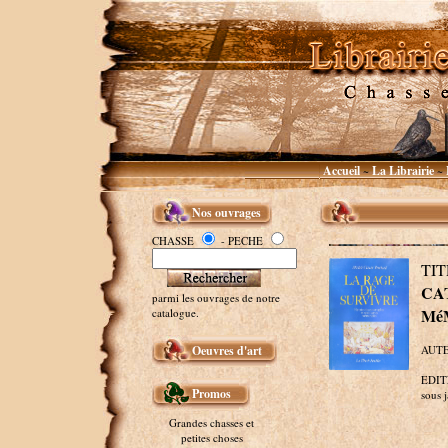
Accueil
La Librairie
~
~
Nos ouvrages
CHASSE
- PECHE
TIT
C
parmi les ouvrages de notre
Mé
catalogue.
Oeuvres d'art
AUTE
EDITE
Promos
sous j
Grandes chasses et
petites choses