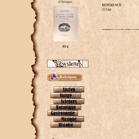
d'Afrique.
REFERENCE :
21540
55 €
Rubriques