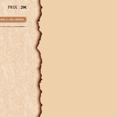
20€
PRIX :
outer à votre selection