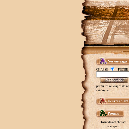
Nos ouvrages
CHASSE
- PECHE
parmi les ouvrages de no
catalogue.
Oeuvres d'art
Promos
Tornades et chasses
tragiques