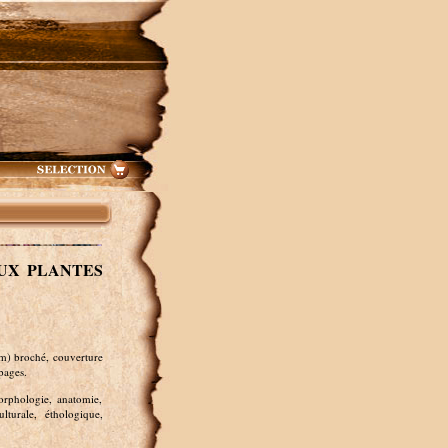
AUX PLANTES
m) broché, couverture
pages.
orphologie, anatomie,
ulturale, éthologique,