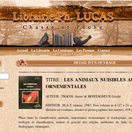
Accueil
La Librairie
Le Catalogue
Les Promos
Contact
~
~
~
~
DETAIL D'UN OUVRAGE
LES ANIMAUX NUISIBLES 
TITRE :
ORNEMENTALES
tre
AUTEUR : TRACOL André & MONTAGNEUX Gérald
EDITEUR : M.A.T. éditeur, 1983. Fort volume in-4 (27 x 21 c
illustrée en couleurs, dessins et photographies des auteurs, 434 
Place dans la classification animale, importance économique et écologique, m
biologie et classificaiton, nature et gravité des dégâts, méthodes de lutte (c
biologique, chimique).