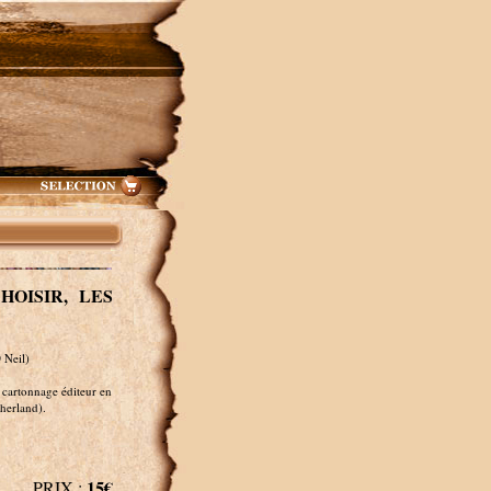
HOISIR, LES
Neil)
 cartonnage éditeur en
therland).
15€
PRIX :