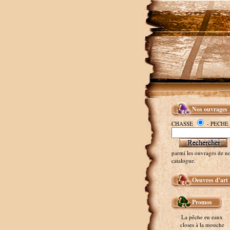
Nos ouvrages
CHASSE
- PECHE
parmi les ouvrages de no
catalogue.
Oeuvres d'art
Promos
La pêche en eaux
closes à la mouche