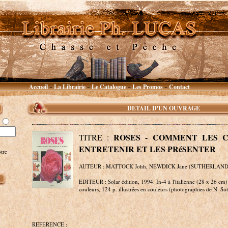
Accueil
La Librairie
Le Catalogue
Les Promos
Contact
~
~
~
~
DETAIL D'UN OUVRAGE
ROSES - COMMENT LES C
TITRE :
ENTRETENIR ET LES PRéSENTER
tre
AUTEUR : MATTOCK Johh, NEWDICK Jane (SUTHERLAND 
EDITEUR : Solar édition, 1994. In-4 à l'italienne (28 x 26 cm)
couleurs, 124 p. illustrées en couleurs (photographies de N. Su
REFERENCE :