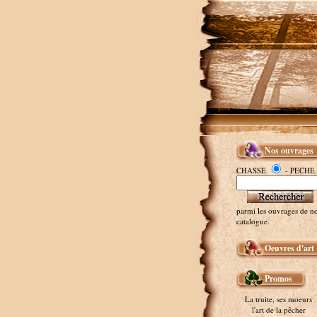
Nos ouvrages
CHASSE
- PECHE
parmi les ouvrages de no
catalogue.
Oeuvres d'art
Promos
La truite, ses moeurs
l'art de la pêcher