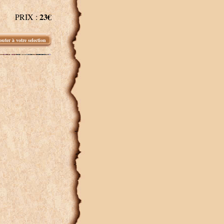
23€
PRIX :
outer à votre selection