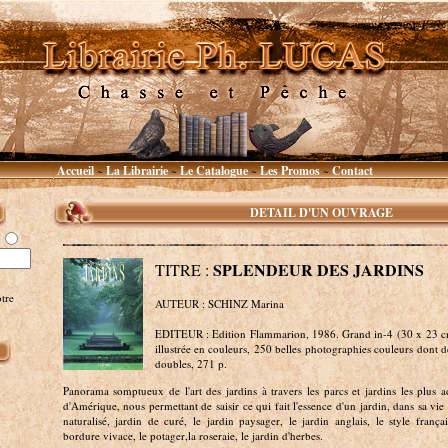
Accueil
La Librairie
Le Catalogue
Les Promos
Contact
~
~
~
~
DETAIL D'UN OUVRAGE
SPLENDEUR DES JARDINS
TITRE :
tre
AUTEUR : SCHINZ Marina
EDITEUR : Edition Flammarion, 1986. Grand in-4 (30 x 23 c
illustrée en couleurs, 250 belles photographies couleurs dont
doubles, 271 p.
Panorama somptueux de l'art des jardins à travers les parcs et jardins les plus 
d'Amérique, nous permettant de saisir ce qui fait l'essence d'un jardin, dans sa vie 
naturalisé, jardin de curé, le jardin paysager, le jardin anglais, le style français
bordure vivace, le potager,la roseraie, le jardin d'herbes.