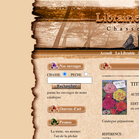
Accueil
La Librairie
~
~
Nos ouvrages
CHASSE
- PECHE
TIT
parmi les ouvrages de notre
AUTEU
catalogue.
EDITE
en cou
Oeuvres d'art
Catalogue pépiniériste
Promos
La truite, ses moeurs
REFERENCE :
l'art de la pêcher
24251