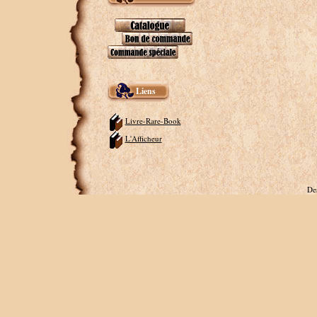
Liens
Livre-Rare-Book
L'Afficheur
De