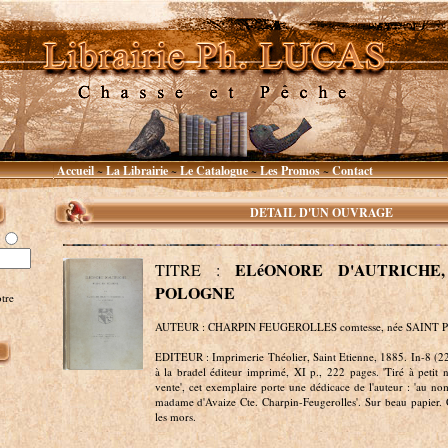
Accueil
La Librairie
Le Catalogue
Les Promos
Contact
~
~
~
~
DETAIL D'UN OUVRAGE
ELéONORE D'AUTRICHE
TITRE :
POLOGNE
tre
AUTEUR : CHARPIN FEUGEROLLES comtesse, née SAINT 
EDITEUR : Imprimerie Théolier, Saint Etienne, 1885. In-8 (2
à la bradel éditeur imprimé, XI p., 222 pages. 'Tiré à petit
vente', cet exemplaire porte une dédicace de l'auteur : 'au nom
madame d'Avaize Cte. Charpin-Feugerolles'. Sur beau papier. 
les mors.