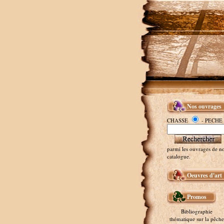
Nos ouvrages
CHASSE
- PECHE
parmi les ouvrages de no
catalogue.
Oeuvres d'art
Promos
Bibliographie
thématique sur la pêche