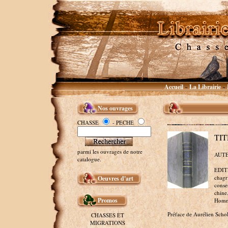
Accueil
La Librairie
~
~
Nos ouvrages
CHASSE
- PECHE
TIT
parmi les ouvrages de notre
AUTE
catalogue.
EDITE
chagri
Oeuvres d'art
conse
chine
Promos
Homma
Préface de Aurélien Schol
CHASSES ET
MIGRATIONS