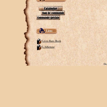
Liens
Livre-Rare-Book
L'Afficheur
De