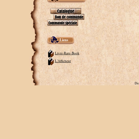
Liens
Livre-Rare-Book
L'Afficheur
De