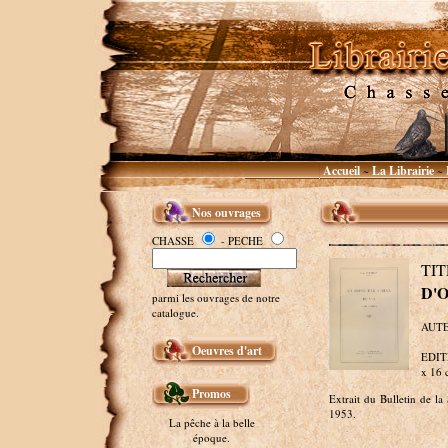
Accueil
La Librairie
~
~
Nos ouvrages
CHASSE
- PECHE
TI
D'O
parmi les ouvrages de notre
catalogue.
AUTE
Oeuvres d'art
EDITE
x 16 
Promos
Extrait du Bulletin de la
1953.
La pêche à la belle
époque.