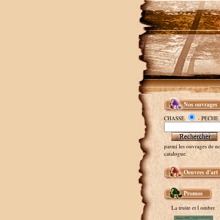
Nos ouvrages
CHASSE
- PECHE
parmi les ouvrages de no
catalogue.
Oeuvres d'art
Promos
La truite et l ombre