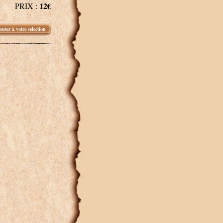
12€
PRIX :
outer à votre selection