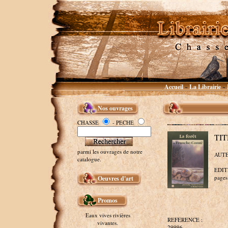
Accueil
La Librairie
~
~
Nos ouvrages
CHASSE
- PECHE
TIT
parmi les ouvrages de notre
AUTEU
catalogue.
EDITE
pages 
Oeuvres d'art
Promos
Eaux vives rivières
REFERENCE :
vivantes.
29996