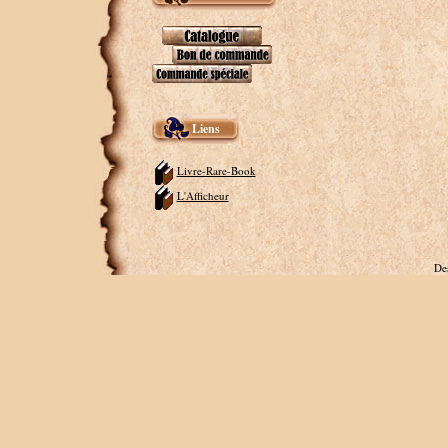
Liens
Livre-Rare-Book
L'Afficheur
De