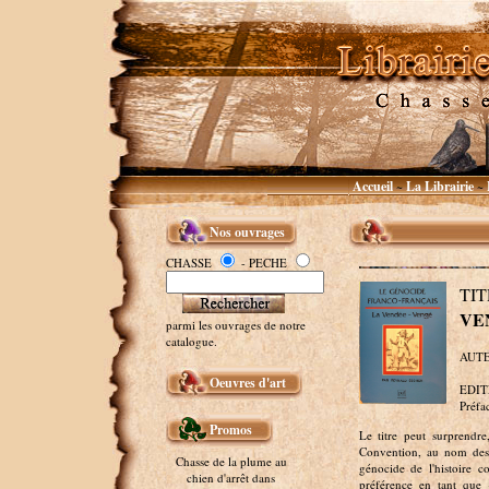
Accueil
La Librairie
~
~
Nos ouvrages
CHASSE
- PECHE
TI
VE
parmi les ouvrages de notre
catalogue.
AUTEU
Oeuvres d'art
EDITE
Préfa
Promos
Le titre peut surprendre
Convention, au nom des 
Chasse de la plume au
génocide de l'histoire 
chien d'arrêt dans
préférence en tant que 