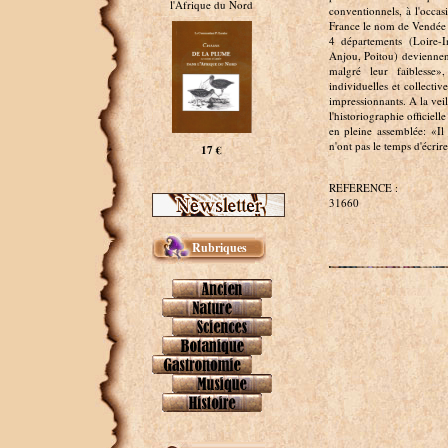
l'Afrique du Nord
conventionnels, à l'occa
France le nom de Vendée p
4 départements (Loire-I
Anjou, Poitou) deviennen
malgré leur faiblesse»
individuelles et collectiv
impressionnants. A la vei
l'historiographie officie
en pleine assemblée: «Il
n'ont pas le temps d'écrir
17 €
REFERENCE :
31660
Rubriques