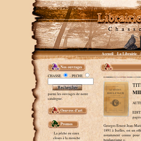
Accueil
La Librairie
~
~
Nos ouvrages
CHASSE
- PECHE
TI
MI
parmi les ouvrages de notre
catalogue.
AUTEU
Oeuvres d'art
EDITE
pages.
Promos
Georges Ernest Jean-Marie
1891 à Ixelles, est un of
La pêche en eaux
notamment connu pour 
closes à la mouche
boulangisme ».