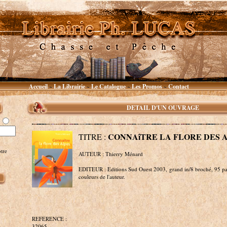
Accueil
La Librairie
Le Catalogue
Les Promos
Contact
~
~
~
~
DETAIL D'UN OUVRAGE
CONNAîTRE LA FLORE DES 
TITRE :
tre
AUTEUR : Thierry Ménard
EDITEUR : Editions Sud Ouest 2003, grand in/8 broché, 95 pa
couleurs de l'auteur.
REFERENCE :
32065