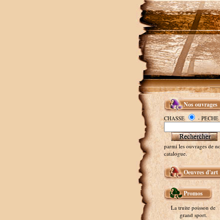
Nos ouvrages
CHASSE
- PECHE
parmi les ouvrages de no
catalogue.
Oeuvres d'art
Promos
La truite poisson de
grand sport.