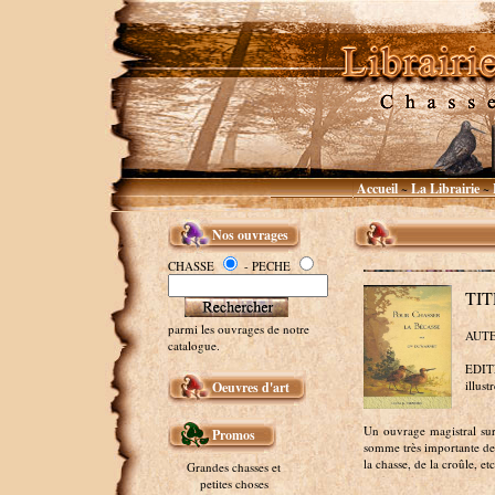
Accueil
La Librairie
~
~
Nos ouvrages
CHASSE
- PECHE
TIT
parmi les ouvrages de notre
AUTE
catalogue.
EDITE
illust
Oeuvres d'art
Un ouvrage magistral sur
Promos
somme très importante de c
la chasse, de la croûle, et
Grandes chasses et
petites choses