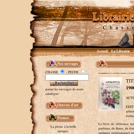
Accueil
La Librairie
~
~
Nos ouvrages
CHASSE
- PECHE
TI
19
parmi les ouvrages de notre
catalogue.
AUTEU
Oeuvres d'art
EDITE
arbus
tradu
Promos
Le livre de référence in
La pêche à la belle
parfums, de fleurs, de fru
époque.
jardinier professionnel u