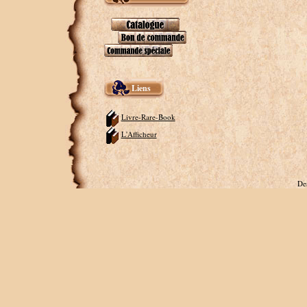
Liens
Livre-Rare-Book
L'Afficheur
De