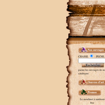
Nos ouvrages
CHASSE
- PECHE
parmi les ouvrages de no
catalogue.
Oeuvres d'art
Promos
Le moulinet à tambour
fixe