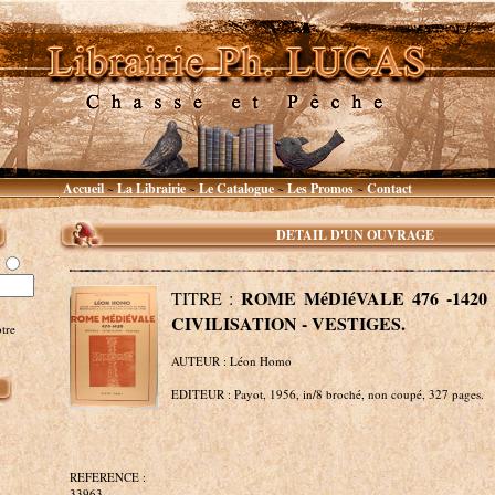
Accueil
La Librairie
Le Catalogue
Les Promos
Contact
~
~
~
~
DETAIL D'UN OUVRAGE
ROME MéDIéVALE 476 -1420 
TITRE :
CIVILISATION - VESTIGES.
tre
AUTEUR : Léon Homo
EDITEUR : Payot, 1956, in/8 broché, non coupé, 327 pages.
REFERENCE :
33963