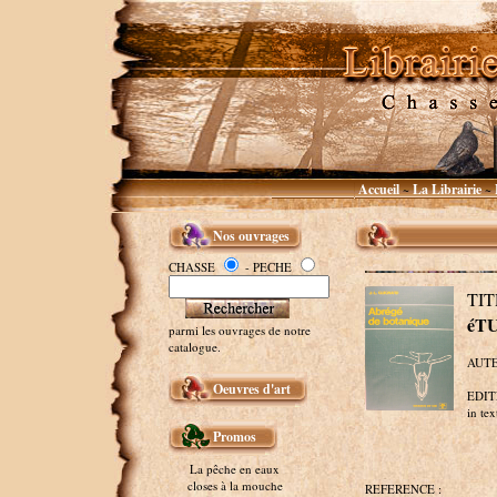
Accueil
La Librairie
~
~
Nos ouvrages
CHASSE
- PECHE
TIT
éT
parmi les ouvrages de notre
catalogue.
AUTEU
Oeuvres d'art
EDITE
in tex
Promos
La pêche en eaux
closes à la mouche
REFERENCE :