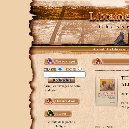
Accueil
La Librairie
~
~
Nos ouvrages
CHASSE
- PECHE
TI
AL
parmi les ouvrages de notre
catalogue.
AUTEU
Oeuvres d'art
EDITEU
215 p
Promos
Le traité de la pêche à
la ligne
REFERENCE :