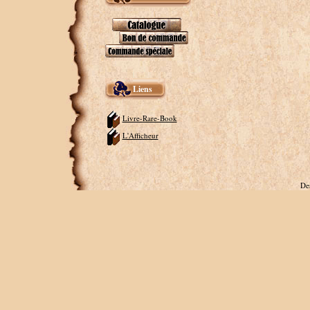
Liens
Livre-Rare-Book
L'Afficheur
De