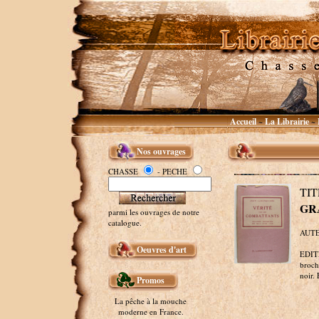
Accueil
La Librairie
~
~
Nos ouvrages
CHASSE
- PECHE
TI
GRA
parmi les ouvrages de notre
catalogue.
AUTEU
Oeuvres d'art
EDITE
broch
noir.
Promos
La pêche à la mouche
moderne en France.