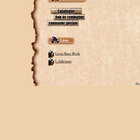
Liens
Livre-Rare-Book
L'Afficheur
De