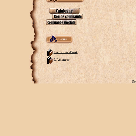
Liens
Livre-Rare-Book
L'Afficheur
De