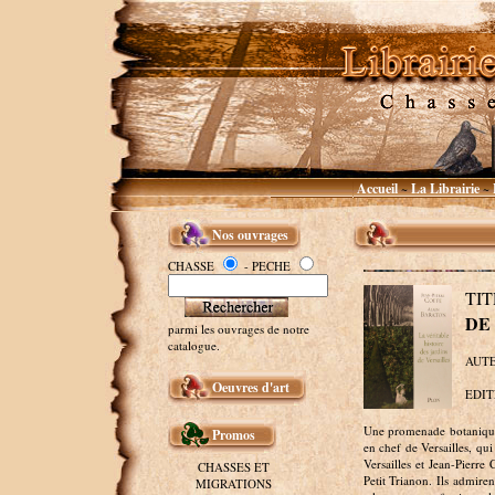
Accueil
La Librairie
~
~
Nos ouvrages
CHASSE
- PECHE
TIT
DE
parmi les ouvrages de notre
catalogue.
AUTEU
Oeuvres d'art
EDITE
Une promenade botanique 
Promos
en chef de Versailles, qui
Versailles et Jean-Pierre
CHASSES ET
Petit Trianon. Ils admire
MIGRATIONS