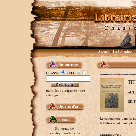
Accueil
La Librairie
~
~
Nos ouvrages
CHASSE
- PECHE
TIT
parmi les ouvrages de notre
AUTEU
catalogue.
EDITE
Oeuvres d'art
Le caoutchouc dans la nat
Promos
l'établissement d'une plant
Bibliographie
thématique sur la pêche
REFERENCE :