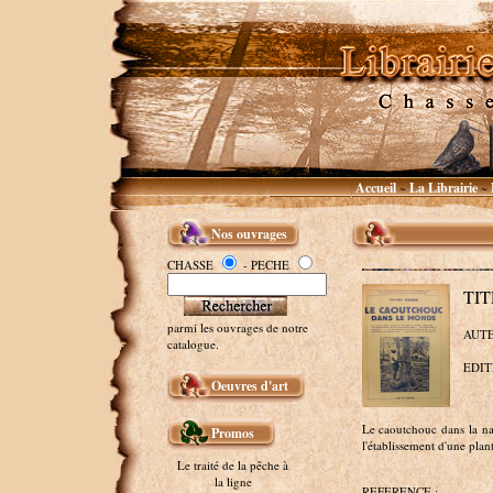
Accueil
La Librairie
~
~
Nos ouvrages
CHASSE
- PECHE
TIT
parmi les ouvrages de notre
AUTEU
catalogue.
EDITE
Oeuvres d'art
Le caoutchouc dans la nat
Promos
l'établissement d'une plant
Le traité de la pêche à
la ligne
REFERENCE :