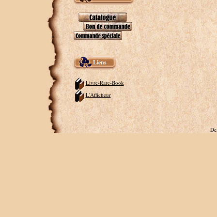
Liens
Livre-Rare-Book
L'Afficheur
De