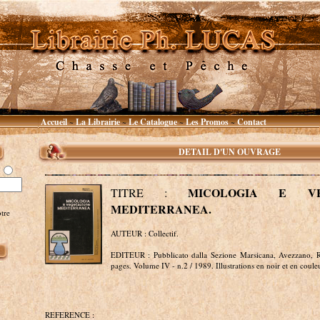
Accueil
La Librairie
Le Catalogue
Les Promos
Contact
~
~
~
~
DETAIL D'UN OUVRAGE
MICOLOGIA E VE
TITRE :
MEDITERRANEA.
tre
AUTEUR : Collectif.
EDITEUR : Pubblicato dalla Sezione Marsicana, Avezzano, R
pages. Volume IV - n.2 / 1989. Illustrations en noir et en couleu
REFERENCE :