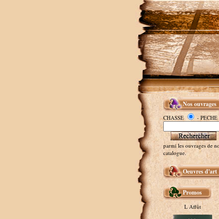
Nos ouvrages
CHASSE
- PECHE
parmi les ouvrages de no
catalogue.
Oeuvres d'art
Promos
L Affût