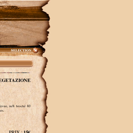
GETAZIONE
evue, in/8 broché 80
rs.
15€
PRIX :