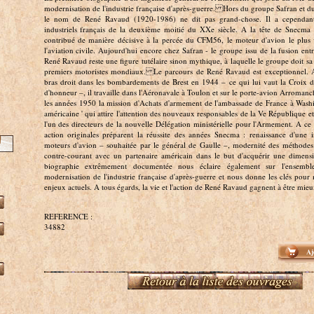
modernisation de l'industrie française d'après-guerre. Hors du groupe Safran et 
le nom de René Ravaud (1920-1986) ne dit pas grand-chose. Il a cependant
industriels français de la deuxième moitié du XXe siècle. A la tête de Snecma
contribué de manière décisive à la percée du CFM56, le moteur d'avion le plus 
l'aviation civile. Aujourd'hui encore chez Safran - le groupe issu de la fusion en
René Ravaud reste une figure tutélaire sinon mythique, à laquelle le groupe doit sa
premiers motoristes mondiaux. Le parcours de René Ravaud est exceptionnel. 
bras droit dans les bombardements de Brest en 1944 – ce qui lui vaut la Croix 
d'honneur –, il travaille dans l'Aéronavale à Toulon et sur le porte-avion Arroman
les années 1950 la mission d'Achats d'armement de l'ambassade de France à Washi
américaine ' qui attire l'attention des nouveaux responsables de la Ve République e
l'un des directeurs de la nouvelle Délégation ministérielle pour l'Armement. A ce 
action originales préparent la réussite des années Snecma : renaissance d'une i
moteurs d'avion – souhaitée par le général de Gaulle –, modernité des méthodes 
contre-courant avec un partenaire américain dans le but d'acquérir une dimens
biographie extrêmement documentée nous éclaire également sur l'ensembl
modernisation de l'industrie française d'après-guerre et nous donne les clés pou
enjeux actuels. A tous égards, la vie et l'action de René Ravaud gagnent à être mie
REFERENCE :
34882
Aj