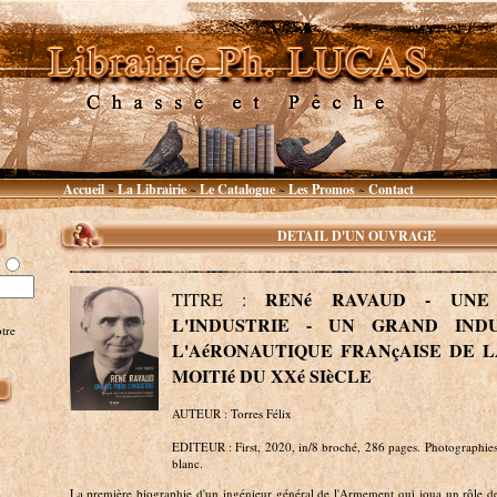
Accueil
La Librairie
Le Catalogue
Les Promos
Contact
~
~
~
~
DETAIL D'UN OUVRAGE
RENé RAVAUD - UNE
TITRE :
L'INDUSTRIE - UN GRAND IND
tre
L'AéRONAUTIQUE FRANçAISE DE 
MOITIé DU XXé SIèCLE
AUTEUR : Torres Félix
EDITEUR : First, 2020, in/8 broché, 286 pages. Photographies 
blanc.
La première biographie d'un ingénieur général de l'Armement qui joua un rôle d