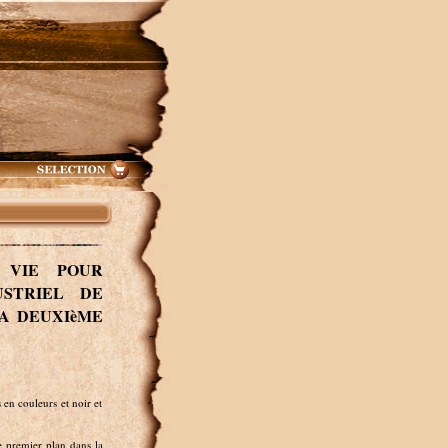
 VIE POUR
USTRIEL DE
LA DEUXIèME
en couleurs et noir et
e premier plan dans la