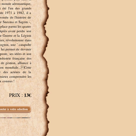
du monde aéronautique,
 été l'un des grands
 de 1971 à 1982, il a
vendu de l'histoire de
tre Snecma et Sagem -,
 place parmi les quatre
Après avoir perdu son
de Guerre et la Légion
ches, révolutionne dans
ngton, une ' catapulte
t lui permet de devenir
poste, ses idées et son
ndustrie française des
de gestion, alliance à
ion mondiale... Cette
e des acteurs de la
r mieux comprendre les
ux connus !
13€
PRIX :
outer à votre selection