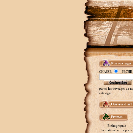
Nos ouvrages
CHASSE
- PECHE
parmi les ouvrages de no
catalogue.
Oeuvres d'art
Promos
Bibliographie
thématique sur la pêche