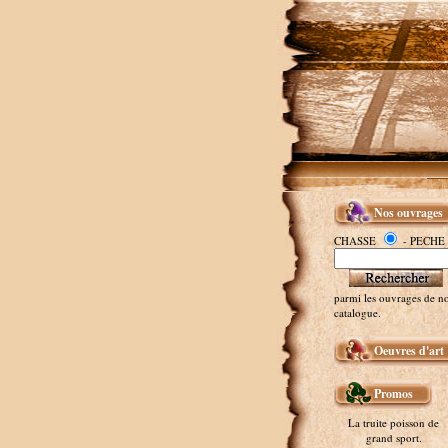
Nos ouvrages
CHASSE
- PECHE
parmi les ouvrages de no
catalogue.
Oeuvres d'art
Promos
La truite poisson de
grand sport.