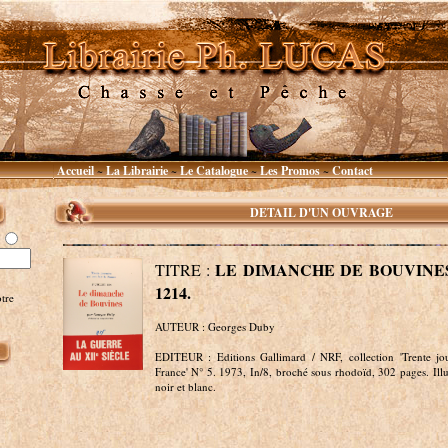
Accueil
La Librairie
Le Catalogue
Les Promos
Contact
~
~
~
~
DETAIL D'UN OUVRAGE
LE DIMANCHE DE BOUVINES
TITRE :
1214.
tre
AUTEUR : Georges Duby
EDITEUR : Editions Gallimard / NRF, collection 'Trente jou
France' N° 5. 1973, In/8, broché sous rhodoïd, 302 pages. Illu
noir et blanc.