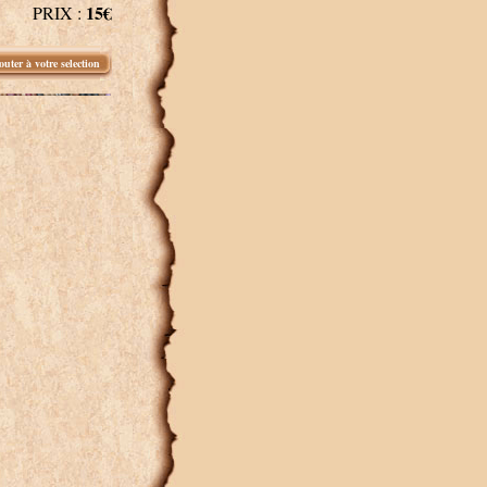
15€
PRIX :
outer à votre selection