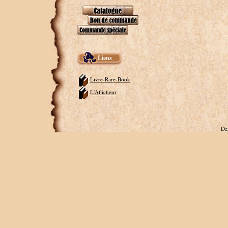
Liens
Livre-Rare-Book
L'Afficheur
De