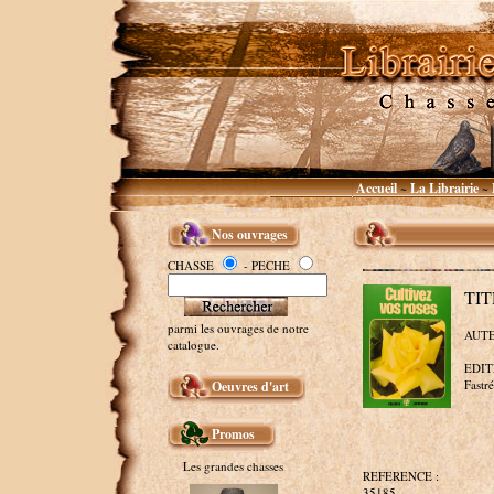
Accueil
La Librairie
~
~
Nos ouvrages
CHASSE
- PECHE
TIT
parmi les ouvrages de notre
AUTEU
catalogue.
EDITE
Fastré
Oeuvres d'art
Promos
Les grandes chasses
REFERENCE :
35185