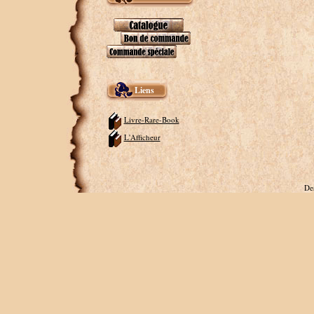
Liens
Livre-Rare-Book
L'Afficheur
De