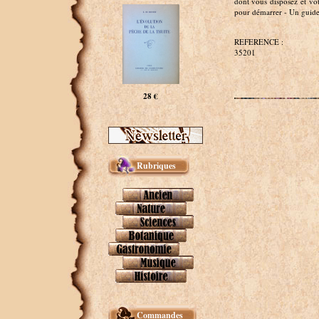
dont vous disposez et votr
pour démarrer - Un guide 
REFERENCE :
35201
28 €
Rubriques
Commandes