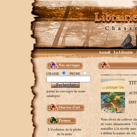
Accueil
La Librairie
~
~
Nos ouvrages
CHASSE
- PECHE
TIT
parmi les ouvrages de notre
AUTE
catalogue.
EDITEU
Oeuvres d'art
Vous rêvez de cultiver ch
Promos
de votre alimentation ? C
semailles à la récolte san
L’évolution de la pêche
à définir la nature du sol,
de la truite