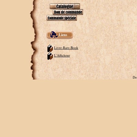
Liens
Livre-Rare-Book
L'Afficheur
De