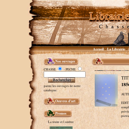
Accueil
La Librairie
~
~
Nos ouvrages
CHASSE
- PECHE
TIT
1856
parmi les ouvrages de notre
catalogue.
AUTEU
Oeuvres d'art
EDITE
rempl
privé
Promos
portra
La truite et l ombre